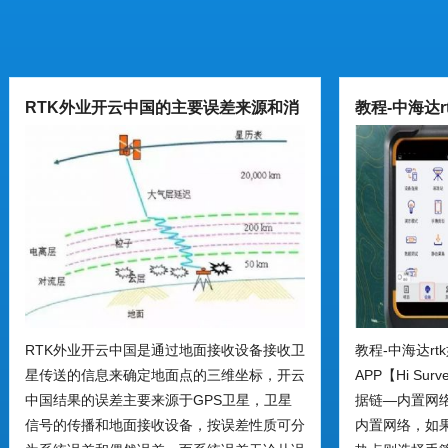
RTK外业开云中国的主要误差来源和消
教程-中海达r
减方法
RTK外业开云中国是通过地面接收设备接收卫
教程-中海达rt
星传送的信息来确定地面点的三维坐标，开云
APP【Hi S
中国结果的误差主要来源于GPS卫星，卫星
据链—内置网
信号的传播和地面接收设备，按误差性质可分
内置网络，如