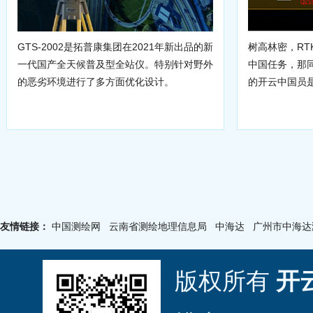
GTS-2002是拓普康集团在2021年新出品的新
树高林密，R
一代国产全天候普及型全站仪。特别针对野外
中国任务，那
的恶劣环境进行了多方面优化设计。
的开云中国员
友情链接：
中国测绘网
云南省测绘地理信息局
中海达
广州市中海达
版权所有
开