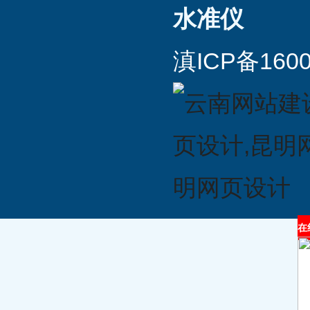
水准仪
滇ICP备160
在