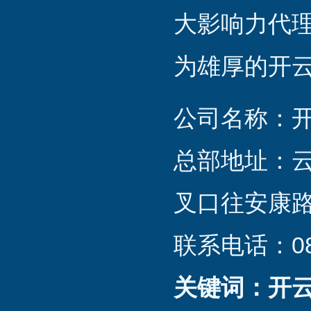
大影响力代
为雄厚的开
公司名称：
总部地址：云
叉口往安康路
联系电话：0871
关键词：开云