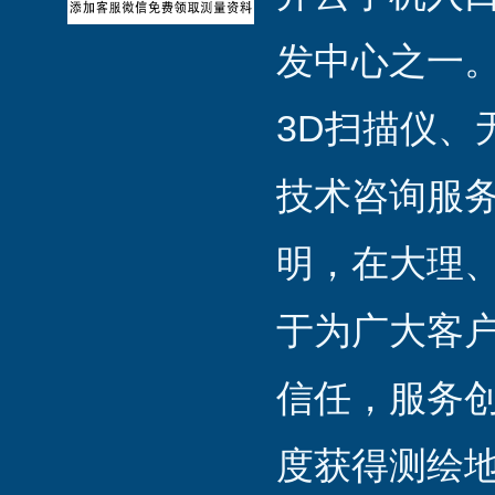
发中心之一。
3D扫描仪
技术咨询服
明，在大理
于为广大客
信任，服务创
度获得测绘地