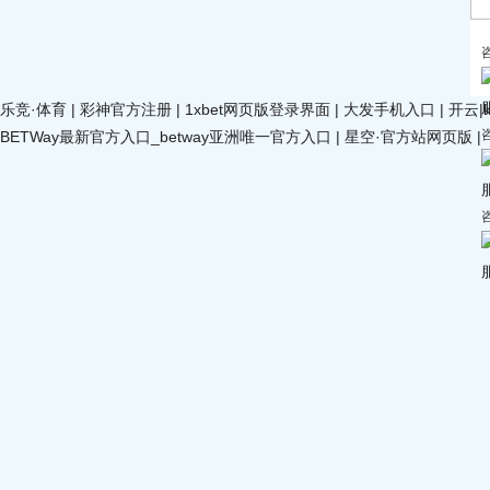
乐竞·体育
|
彩神官方注册
|
1xbet网页版登录界面
|
大发手机入口
|
开云|
BETWay最新官方入口_betway亚洲唯一官方入口
|
星空·官方站网页版
|