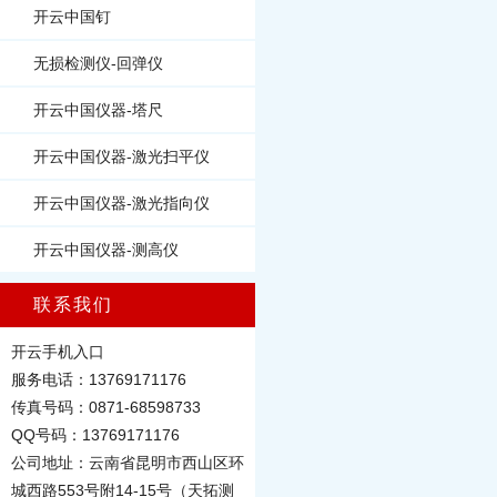
开云中国钉
无损检测仪-回弹仪
开云中国仪器-塔尺
开云中国仪器-激光扫平仪
开云中国仪器-激光指向仪
开云中国仪器-测高仪
联系我们
开云手机入口
服务电话：13769171176
传真号码：0871-68598733
QQ号码：13769171176
公司地址：云南省昆明市西山区环
城西路553号附14-15号（天拓测