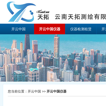
开云中国
开云中国仪器
仪器检测租赁
开
您当前位置：
开云中国
>>
开云中国仪器