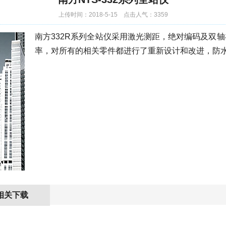
上传时间：2018-5-15 点击人气：3359
南方332R系列全站仪采用激光测距，绝对编码及双
率，对所有的相关零件都进行了重新设计和改进，防
相关下载