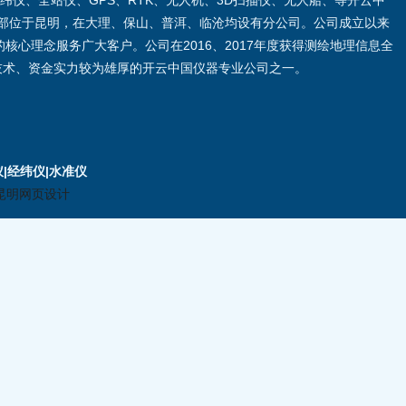
纬仪、全站仪、GPS、RTK、无人机、3D扫描仪、无人船、等开云中
部位于昆明，在大理、保山、普洱、临沧均设有分公司。公司成立以来
心理念服务广大客户。公司在2016、2017年度获得测绘地理信息全
界技术、资金实力较为雄厚的开云中国仪器专业公司之一。
仪|经纬仪|水准仪