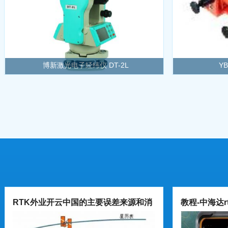
博新激光电子经纬仪 DT-2L
Y
RTK外业开云中国的主要误差来源和消
教程-中海达r
减方法