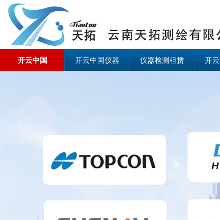
开云中国
开云中国仪器
仪器检测租赁
开云