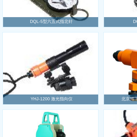
DQL-5型六五式指北针
D
YHJ-1200 激光指向仪
北京博飞