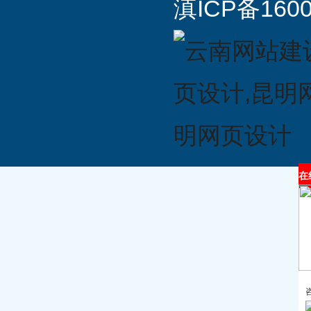
滇ICP备160
在