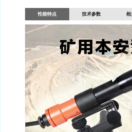
性能特点
技术参数
相