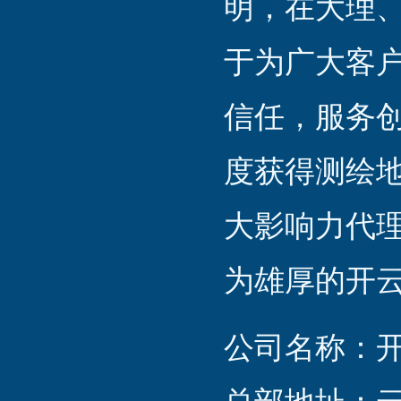
明，在大理
于为广大客
信任，服务创
度获得测绘地
大影响力代
为雄厚的开
公司名称：