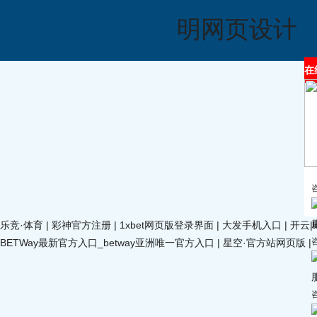
在
乐竞·体育
|
彩神官方注册
|
1xbet网页版登录界面
|
大发手机入口
|
开云|
BETWay最新官方入口_betway亚洲唯一官方入口
|
星空·官方站网页版
|