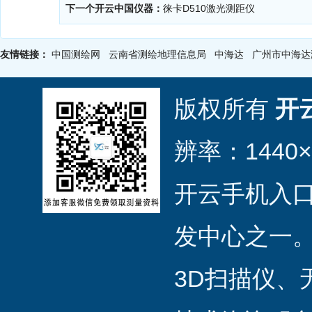
下一个开云中国仪器：
徕卡D510激光测距仪
友情链接：
中国测绘网
云南省测绘地理信息局
中海达
广州市中海达
版权所有
开
辨率：1440
开云手机入口
发中心之一。
3D扫描仪