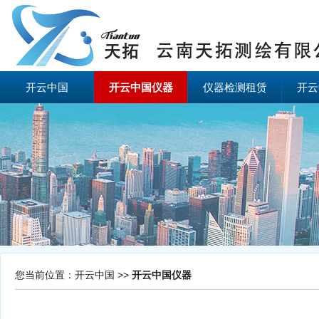
开云中国
开云中国仪器
仪器检测租赁
开云
您当前位置：
开云中国
>>
开云中国仪器