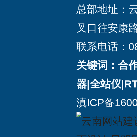
总部地址：云
叉口往安康路
联系电话：0871
关键词：合作
器|全站仪|R
滇ICP备160