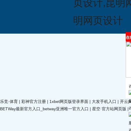
在
乐竞·体育
|
彩神官方注册
|
1xbet网页版登录界面
|
大发手机入口
|
开云|
BETWay最新官方入口_betway亚洲唯一官方入口
|
星空·官方站网页版
|