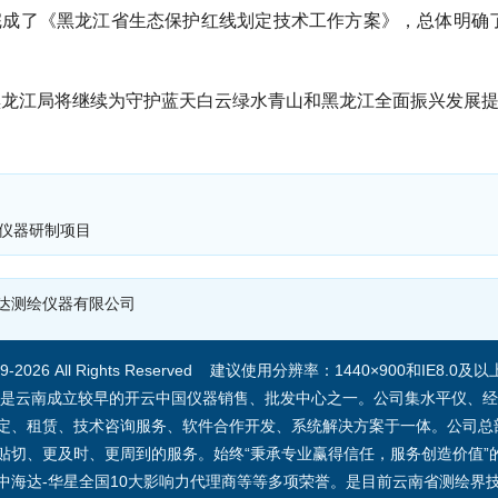
了《黑龙江省生态保护红线划定技术工作方案》，总体明确了20
江局将继续为守护蓝天白云绿水青山和黑龙江全面振兴发展提
研仪器研制项目
达测绘仪器有限公司
09-2026 All Rights Reserved 建议使用分辨率：1440×900和IE8
，是云南成立较早的开云中国仪器销售、批发中心之一。公司集水平仪、经
定、租赁、技术咨询服务、软件合作开发、系统解决方案于一体。公司总
切、更及时、更周到的服务。始终“秉承专业赢得信任，服务创造价值”的核
7年中海达-华星全国10大影响力代理商等等多项荣誉。是目前云南省测绘