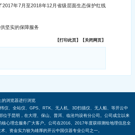
17年7月至2018年12月省级层面生态保护红线
供坚实的保障服务
【
打印此页
】【
关闭网页
】
.0及以上的浏览器进行浏览
纬仪、全站仪、GPS、RTK、无人机、3D扫描仪、无人船、等开云中
部位于昆明，在大理、保山、普洱、临沧均设有分公司。公司成立以来
心理念服务广大客户。公司在2016、2017年度获得测绘地理信息全
界技术、资金实力较为雄厚的开云中国仪器专业公司之一。