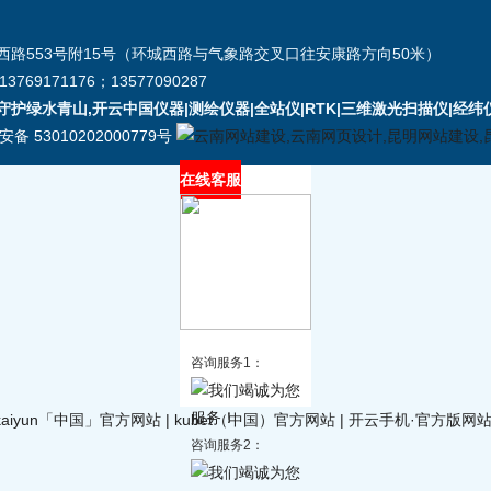
路553号附15号（环城西路与气象路交叉口往安康路方向50米）
3769171176；13577090287
护绿水青山,开云中国仪器|测绘仪器|全站仪|RTK|三维激光扫描仪|经纬
备 53010202000779号
在线客服
咨询服务1：
kaiyun「中国」官方网站
|
kubet（中国）官方网站
|
开云手机·官方版网
咨询服务2：