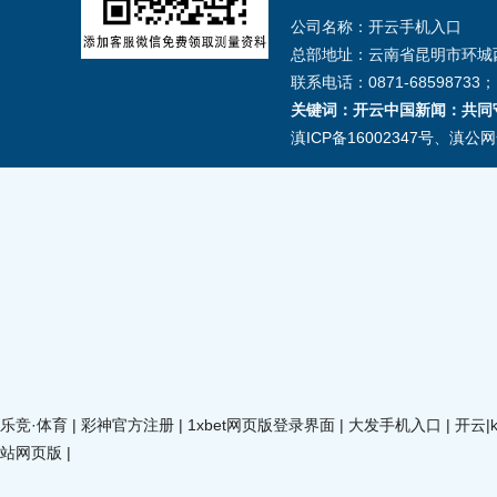
公司名称：开云手机入口
总部地址：云南省昆明市环城西
联系电话：0871-68598733；1
关键词：开云中国新闻：共同守
滇ICP备16002347号
、
滇公网安
乐竞·体育
|
彩神官方注册
|
1xbet网页版登录界面
|
大发手机入口
|
开云|
站网页版
|