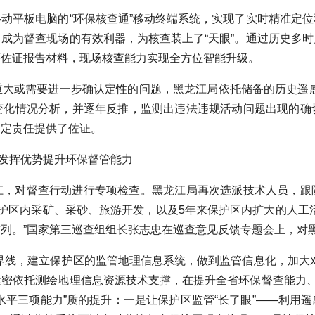
平板电脑的“环保核查通”移动终端系统，实现了实时精准定位
成为督查现场的有效利器，为核查装上了“天眼”。通过历史多
等佐证报告材料，现场核查能力实现全方位智能升级。
需要进一步确认定性的问题，黑龙江局依托储备的历史遥感影像资料
变化情况分析，并逐年反推，监测出违法违规活动问题出现的确
划定责任提供了佐证。
保督管能力
龙江，对督查行动进行专项检查。黑龙江局再次选派技术人员，
护区内采矿、采砂、旅游开发，以及5年来保护区内扩大的人工
列。”国家第三巡查组组长张志忠在巡查意见反馈专题会上，对
线，建立保护区的监管地理信息系统，做到监管信息化，加大对
密依托测绘地理信息资源技术支撑，在提升全省环保督查能力、
水平三项能力”质的提升：一是让保护区监管“长了眼”——利用