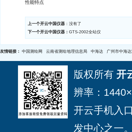
性能特点
上一个开云中国仪器
：没有了
下一个开云中国仪器：
GTS-2002全站仪
友情链接：
中国测绘网
云南省测绘地理信息局
中海达
广州市中海达
版权所有
开
辨率：1440
开云手机入口
发中心之一。