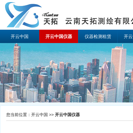
开云中国
开云中国仪器
仪器检测租赁
开云
您当前位置：
开云中国
>>
开云中国仪器