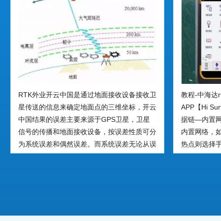
RTK外业开云中国是通过地面接收设备接收卫
教程-中海达r
星传送的信息来确定地面点的三维坐标，开云
APP【Hi 
中国结果的误差主要来源于GPS卫星，卫星
据链—内置
信号的传播和地面接收设备，按误差性质可分
内置网络，
为系统误差和偶然误差。而系统误差无论从误
热点则选择手
差的大小还是对定位结果的危害性来讲都比偶
【CORS】—IP
然误差要大的多，然而系统误差有一定的规律
（8001对应
性，可采取一定的措施加以消除。
国家84坐标系
框架）