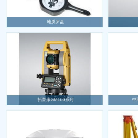
地质罗盘
拓普康GM100系列
中