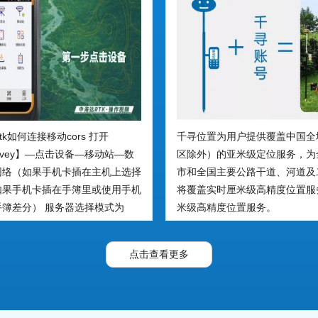
tk如何连接移动cors 打开
千寻位置为用户提供覆盖中国全
Survey】—点击设备—移动站—数
区除外）的亚米级定位服务，为
网络（如果手机卡插在主机上选择
市和全国主要公路干道、河道及
如果手机卡插在手簿里或使用手机
将覆盖实时厘米级高精度位置服
簿差分） 服务器选择模式为
米级高精度位置服务。
 117.135.142.201 —端口号
国家2000坐标系；端口8002对应
点击查看更多
；端口8003对应国家2008坐标