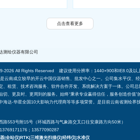
点击查看更多
达测绘仪器有限公司
09-2026 All Rights Reserved 建议使用分辨率：1440×900和IE8
，是云南成立较早的开云中国仪器销售、批发中心之一。公司集水平仪、经
定、租赁、技术咨询服务、软件合作开发、系统解决方案于一体。公司总
切、更及时、更周到的服务。始终“秉承专业赢得信任，服务创造价值”的核
7年中海达-华星全国10大影响力代理商等等多项荣誉。是目前云南省测绘
路553号附15号（环城西路与气象路交叉口往安康路方向50米）
3769171176；13577090287
|全站仪|RTK|三维激光扫描仪|经纬仪|水准仪