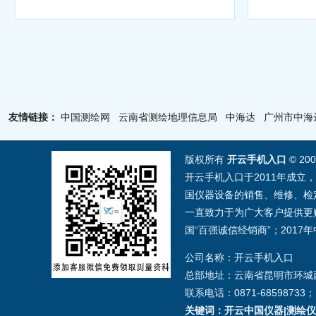
友情链接：
中国测绘网
云南省测绘地理信息局
中海达
广州市中海
版权所有
开云手机入口
© 20
开云手机入口于2011年成立
国仪器设备的销售、维修、检
一直致力于为广大客户提供更贴
国“百强诚信经销商”；201
公司名称：开云手机入口
总部地址：云南省昆明市环城西
联系电话：0871-68598733；1
关键词：开云中国仪器|测绘仪器